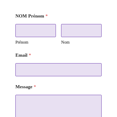
NOM Prénom
*
Prénom
Nom
Email
*
N
Message
*
O
M
P
r
é
n