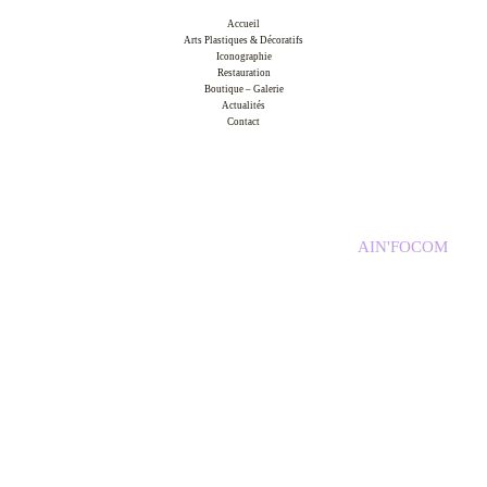
Accueil
Arts Plastiques & Décoratifs
Iconographie
Restauration
Boutique – Galerie
Actualités
Contact
Copyright © 2026 Atelier d'Arts et d'Icônes /
AIN'FOCOM
Mentions légales