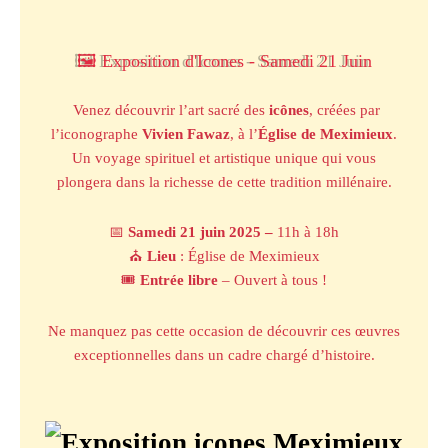
Aller
au
contenu
🖼️ Exposition d'Icones - Samedi 21 Juin
Venez découvrir l’art sacré des
icônes
, créées par
l’iconographe
Vivien Fawaz
, à l’
Église de Meximieux
.
Un voyage spirituel et artistique unique qui vous
plongera dans la richesse de cette tradition millénaire.
📅
Samedi 21 juin 2025 –
11h à 18h
⛪
Lieu
: Église de Meximieux
🎟️
Entrée libre
– Ouvert à tous !
Ne manquez pas cette occasion de découvrir ces œuvres
exceptionnelles dans un cadre chargé d’histoire.